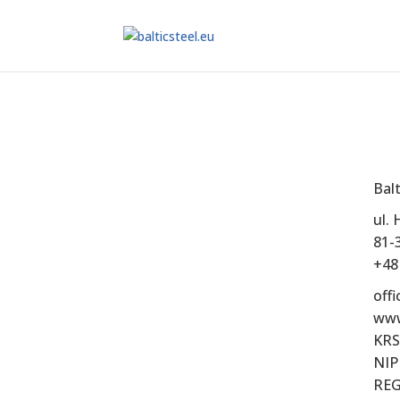
Balt
ul.
81-
+48
offi
www
KRS
NIP
REG