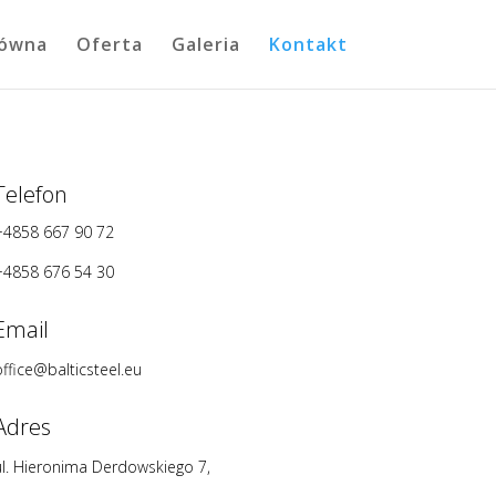
łówna
Oferta
Galeria
Kontakt
Telefon
+4858 667 90 72
+4858 676 54 30
Email
office@balticsteel.eu
Adres
ul. Hieronima Derdowskiego 7,