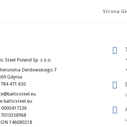
Strona G

ic Steel Poland Sp. z o.o.
 Hieronima Derdowskiego 7
369 Gdynia

 784 471 630
ce@balticsteel.eu
.balticsteel.eu
 0000417236

 7010338968
ON 146080218